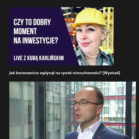
Jak koronawirus wpłynął na rynek nieruchomości? [Wywiad]