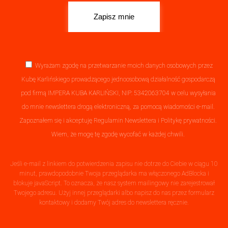
Wyrażam zgodę na przetwarzanie moich danych osobowych przez
Kubę Karlińskiego prowadzącego jednoosobową działalność gospodarczą
pod firmą IMPERA KUBA KARLIŃSKI, NIP: 5342063704 w celu wysyłania
do mnie newslettera drogą elektroniczną, za pomocą wiadomości e-mail.
Zapoznałem się i akceptuję
Regulamin Newslettera
i
Politykę prywatności
.
Wiem, że mogę tę zgodę wycofać w każdej chwili.
Jeśli e-mail z linkiem do potwierdzenia zapisu nie dotrze do Ciebie w ciągu 10
minut, prawdopodobnie Twoja przeglądarka ma włączonego AdBlocka i
blokuje javaScript. To oznacza, że nasz system mailingowy nie zarejestrował
Twojego adresu. Użyj innej przeglądarki albo napisz do nas przez formularz
kontaktowy i dodamy Twój adres do newslettera ręcznie.