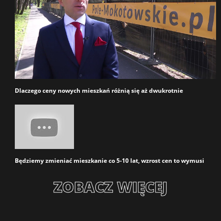
Dlaczego ceny nowych mieszkań różnią się aż dwukrotnie
Będziemy zmieniać mieszkanie co 5-10 lat, wzrost cen to wymusi
ZOBACZ WIĘCEJ