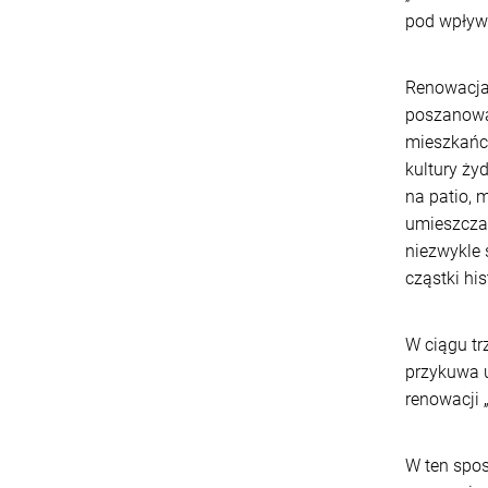
pod wpływ
Renowacja
poszanowa
mieszkańca
kultury ży
na patio, 
umieszczal
niezwykle 
cząstki hi
W ciągu trz
przykuwa 
renowacji 
W ten spos