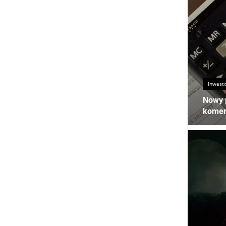
Inwest
Nowy 
komer