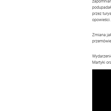
zapomniany
podupadała
przez tury
opowieści.
Zmiana ja
przemówien
Wydarzenie
Martyki or