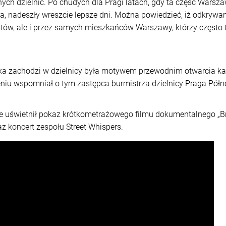
ch dzielnic. Po chudych dla Pragi latach, gdy ta część Warsza
, nadeszły wreszcie lepsze dni. Można powiedzieć, iż odkrywan
stów, ale i przez samych mieszkańców Warszawy, którzy często t
ka zachodzi w dzielnicy była motywem przewodnim otwarcia k
iu wspomniał o tym zastępca burmistrza dzielnicy Praga Półno
 uświetnił pokaz krótkometrażowego filmu dokumentalnego „Brz
az koncert zespołu Street Whispers.