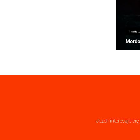
Inwest
Mordor
Jeżeli interesuje c