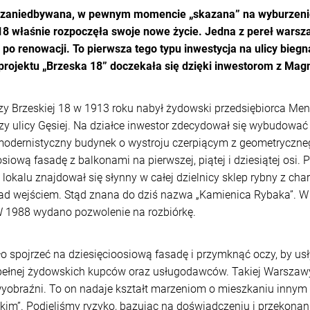
a zaniedbywana, w pewnym momencie „skazana” na wyburzenie
18 właśnie rozpoczęła swoje nowe życie. Jedna z pereł warszaw
po renowacji. To pierwsza tego typu inwestycja na ulicy bieg
 projektu „Brzeska 18” doczekała się dzięki inwestorom z Magm
zy Brzeskiej 18 w 1913 roku nabył żydowski przedsiębiorca Me
y ulicy Gęsiej. Na działce inwestor zdecydował się wybudowa
dernistyczny budynek o wystroju czerpiącym z geometrycznego
osiową fasadę z balkonami na pierwszej, piątej i dziesiątej osi. 
lokalu znajdował się słynny w całej dzielnicy sklep rybny z c
ad wejściem. Stąd znana do dziś nazwa „Kamienica Rybaka”. W
W 1988 wydano pozwolenie na rozbiórkę.
o spojrzeć na dziesięcioosiową fasadę i przymknąć oczy, by u
 pełnej żydowskich kupców oraz usługodawców. Takiej Warszawy
yobraźni. To on nadaje kształt marzeniom o mieszkaniu innym 
im”. Podjęliśmy ryzyko, bazując na doświadczeniu i przekonani