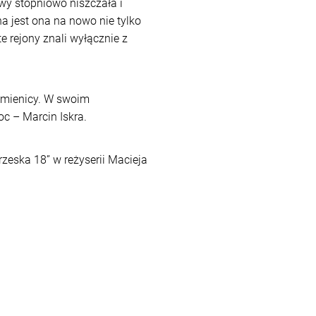
wy stopniowo niszczała i
a jest ona na nowo nie tylko
e rejony znali wyłącznie z
amienicy. W swoim
c – Marcin Iskra.
eska 18” w reżyserii Macieja