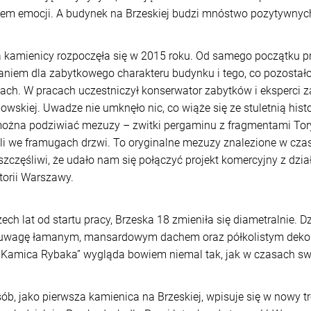
em emocji. A budynek na Brzeskiej budzi mnóstwo pozytywnych
 kamienicy rozpoczęła się w 2015 roku. Od samego początku 
niem dla zabytkowego charakteru budynku i tego, co pozostał
ch. W pracach uczestniczył konserwator zabytków i eksperci 
dowskiej. Uwadze nie umknęło nic, co wiąże się ze stuletnią hist
można podziwiać mezuzy – zwitki pergaminu z fragmentami Tory,
i we framugach drzwi. To oryginalne mezuzy znalezione w cza
szczęśliwi, że udało nam się połączyć projekt komercyjny z dz
storii Warszawy.
ech lat od startu pracy, Brzeska 18 zmieniła się diametralnie. D
uwagę łamanym, mansardowym dachem oraz półkolistym deko
„Kamica Rybaka” wygląda bowiem niemal tak, jak w czasach swo
ób, jako pierwsza kamienica na Brzeskiej, wpisuje się w nowy 