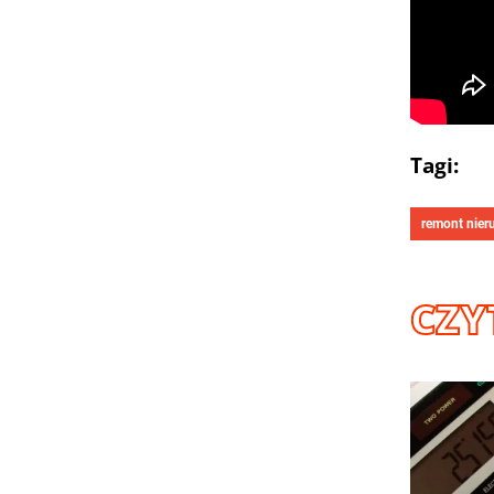
Tagi:
remont nier
CZY