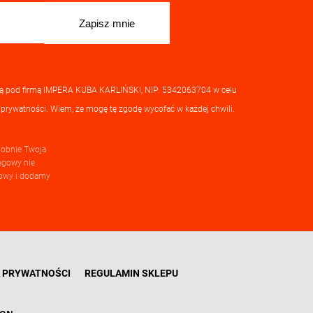
zą pod firmą IMPERA KUBA KARLIŃSKI, NIP: 5342063704 w celu
 prywatności
. Wiem, że mogę tę zgodę wycofać w każdej chwili.
odobnie Twoja
ingowy nie
ktowy i dodamy
A PRYWATNOŚCI
REGULAMIN SKLEPU