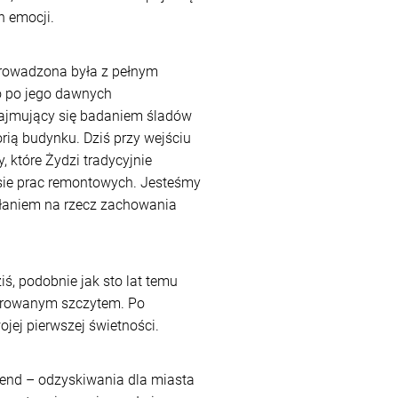
 emocji.
prowadzona była z pełnym
o po jego dawnych
zajmujący się badaniem śladów
orią budynku. Dziś przy wejściu
 które Żydzi tradycyjnie
sie prac remontowych. Jesteśmy
iałaniem na rzecz zachowania
ziś, podobnie jak sto lat temu
rowanym szczytem. Po
jej pierwszej świetności.
trend – odzyskiwania dla miasta