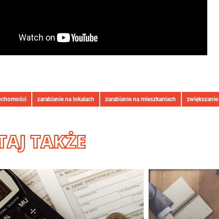
uchomości
zarabianie na lokalach
zarabianie na mieszkaniach
zwiększanie
TAJ TAKŻE