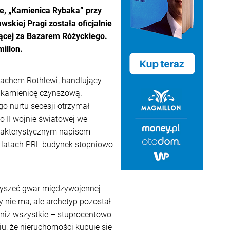
, „Kamienica Rybaka” przy
skiej Pragi została oficjalnie
nącej za Bazarem Różyckiego.
illon.
nachem Rothlewi, handlujący
ć kamienicę czynszową.
 nurtu secesji otrzymał
Po II wojnie światowej we
harakterystycznym napisem
 latach PRL budynek stopniowo
słyszeć gwar międzywojennej
 nie ma, ale archetyp pozostał
niż wszystkie – stuprocentowo
u, że nieruchomości kupuje się