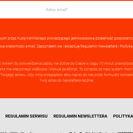
ych przez Kubę Karlińskiego prowadzącego jednoosobową działalność gospodarc
ocą wiadomości e-mail. Zapoznałem się i akceptuję
Regulamin Newslettera
i
Politykę
 z linkiem do potwierdzenia zapisu nie dotrze do Ciebie w ciągu 10 minut, prawdop
rka ma włączonego AdBlocka i blokuje javaScript. To oznacza, że nasz system mail
 Twojego adresu. Użyj innej przeglądarki albo napisz do nas przez formularz konta
Twój adres do newslettera ręcznie.
REGULAMIN SERWISU
REGULAMIN NEWSLETTERA
POLITYK