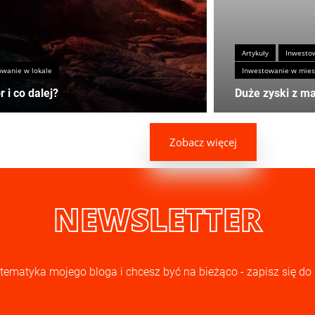
Artykuły
Inwestow
owanie w lokale
Inwestowanie w mies
 i co dalej?
Duże zyski z m
Zobacz więcej
NEWSLETTER
ię tematyka mojego bloga i chcesz być na bieżąco - zapisz się do