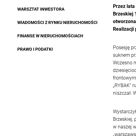
Przez lat
WARSZTAT INWESTORA
Brzeskiej 
otworzona 
WIADOMOŚCI Z RYNKU NIERUCHOMOŚCI
Realizacji
FINANSE W NIERUCHOMOŚCIACH
Posesję pr
PRAWO I PODATKI
suknem prz
Wczesno mo
dziesięcio
frontowym 
„RYBAK” n
niszczał. 
Wystarczył
Brzeskiej,
w naszej w
„warszawsk