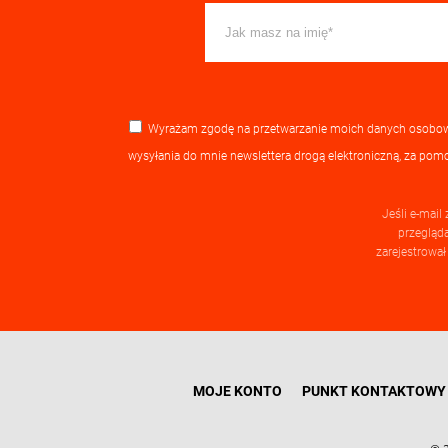
Wyrażam zgodę na przetwarzanie moich danych osobow
wysyłania do mnie newslettera drogą elektroniczną, za pom
Jeśli e-mail
przegląda
zarejestrował
MOJE KONTO
PUNKT KONTAKTOWY