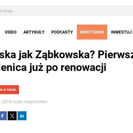
VIDEO
ARTYKUŁY
PODCASTY
MENTORING
INWESTUJ 
ska jak Ząbkowska? Pierws
enica już po renowacji
e w lokale
 , 2018 | Autor: Kuba Karliński