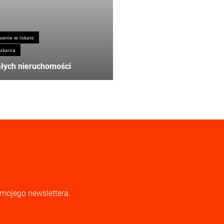
anie w lokale
zkania
ałych nieruchomości
 mojego newslettera.