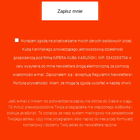
Wyrażam zgodę na przetwarzanie moich danych osobowych przez
Kubę Karlińskiego prowadzącego jednoosobową działalność
gospodarczą pod firmą IMPERA KUBA KARLIŃSKI, NIP: 5342063704 w
celu wysyłania do mnie newslettera drogą elektroniczną, za pomocą
wiadomości e-mail. Zapoznałem się i akceptuję
Regulamin Newslettera
i
Politykę prywatności
. Wiem, że mogę tę zgodę wycofać w każdej chwili.
Jeśli e-mail z linkiem do potwierdzenia zapisu nie dotrze do Ciebie w ciągu
10 minut, prawdopodobnie Twoja przeglądarka ma włączonego AdBlocka i
blokuje javaScript. To oznacza, że nasz system mailingowy nie zarejestrował
Twojego adresu. Użyj innej przeglądarki albo napisz do nas przez formularz
kontaktowy i dodamy Twój adres do newslettera ręcznie.