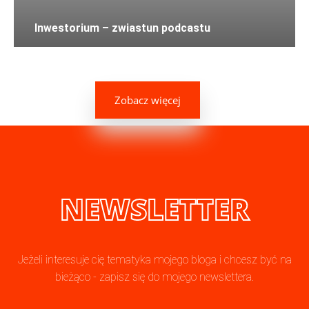
Inwestorium – zwiastun podcastu
Zobacz więcej
NEWSLETTER
Jeżeli interesuje cię tematyka mojego bloga i chcesz być na
bieżąco - zapisz się do mojego newslettera.