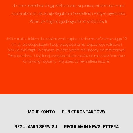
do mnie newslettera drogą elektroniczną, za pomocą wiadomości e-mail.
Zapoznałem się i akceptuję
Regulamin Newslettera
i
Politykę prywatności
.
Wiem, że mogę tę zgodę wycofać w każdej chwili.
Jeśli e-mail z linkiem do potwierdzenia zapisu nie dotrze do Ciebie w ciągu 10
minut, prawdopodobnie Twoja przeglądarka ma włączonego AdBlocka i
blokuje javaScript. To oznacza, że nasz system mailingowy nie zarejestrował
Twojego adresu. Użyj innej przeglądarki albo napisz do nas przez formularz
kontaktowy i dodamy Twój adres do newslettera ręcznie.
MOJE KONTO
PUNKT KONTAKTOWY
REGULAMIN SERWISU
REGULAMIN NEWSLETTERA