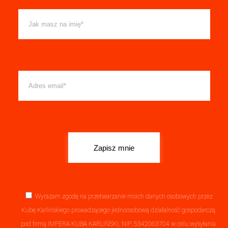
Wyrażam zgodę na przetwarzanie moich danych osobowych przez
Kubę Karlińskiego prowadzącego jednoosobową działalność gospodarczą
pod firmą IMPERA KUBA KARLIŃSKI, NIP: 5342063704 w celu wysyłania