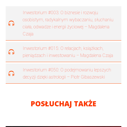
Inwestorium #003: O biznesie i rozwoju
osobistym, radykalnym wybaczaniu, słuchaniu
ciała, odwadze i energii życiowej – Magdalena
Czaja
Inwestorium #015: O relacjach, książkach,
pieniądzach i inwestowaniu – Magdalena Czaja
Inwestorium #050: O podejmowaniu lepszych
decyzji dzięki astrologii – Piotr Gibaszewski
POSŁUCHAJ TAKŻE