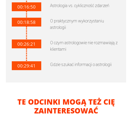
Astrologia vs. cykliczność zdarzeń
00:16:50
O praktycznym wykorzystaniu
00:18:58
astrologii
O czym astrologowie nie rozmawiają z
00:26:21
klientami
Gdzie szukać informacji o astrologii
00:29:41
TE ODCINKI MOGĄ TEŻ CIĘ
ZAINTERESOWAĆ